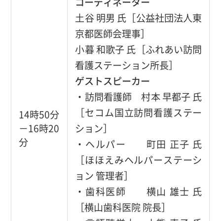
コーディネーター
土谷 明男 氏［公益社団法人東
京都医師会理事］
小暮 和歌子 氏［ふれあい訪問
看護ステーション所長］
ゲストスピーカー
・訪問看護師 村本 早都子 氏
［セコム国立訪問看護ステー
14時50分
－16時20
ション］
分
・ヘルパー 町田 正子 氏
［ほほえみヘルパーステーシ
ョン 管理者］
・歯科医師 横山 雄士 氏
［横山歯科医院 院長］