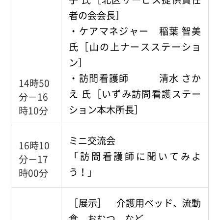
者の会会長］
・ケアマネジャー 稲葉 智美
氏［山の上ナースステーショ
ン］
・訪問看護師 清水 さか
14時50
え 氏［いずみ訪問看護ステー
分－16
ション本木所長］
時10分
ミニ交流会
16時10
「訪問看護師に聞いてみよ
分－17
う！」
時00分
［展示］ 介護用ベッド、流動
食、おむつ など