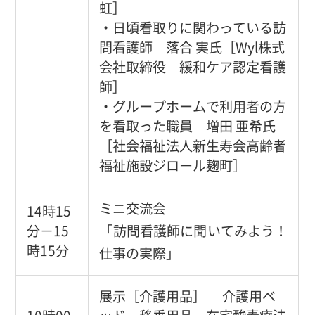
虹］
・日頃看取りに関わっている訪
問看護師 落合 実氏［Wyl株式
会社取締役 緩和ケア認定看護
師］
・グループホームで利用者の方
を看取った職員 増田 亜希氏
［社会福祉法人新生寿会高齢者
福祉施設ジロール麹町］
ミニ交流会
14時15
分－15
「訪問看護師に聞いてみよう！
時15分
仕事の実際」
展示［介護用品］ 介護用ベ