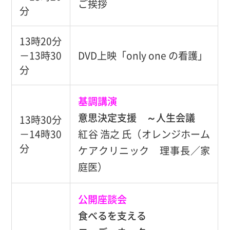
ご挨拶
分
13時20分
－13時30
DVD上映「only one の看護」
分
基調講演
意思決定支援 ～人生会議
13時30分
－14時30
紅谷 浩之 氏（オレンジホーム
分
ケアクリニック 理事長／家
庭医）
公開座談会
食べるを支える