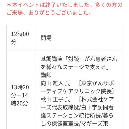
＊本イベントは終了いたしました。多くの方の
ご来場、ありがとうございました。
12時00
開場
分
基調講演「対談 がん患者さん
を様々なステージで支える」
講師
向山 雄人 氏 ［東京がんサポ
13時20
ーティブケアクリニック院長］
分－14
秋山 正子 氏 ［株式会社ケア
時20分
ーズ代表取締役/白十字訪問看
護ステーション統括所長/暮ら
しの保健室室長/マギーズ東