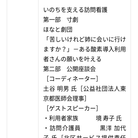
いのちを支える訪問看護
第一部 寸劇
ほなと劇団
「苦しいけれど姉に会いに行け
ますか？」－ある酸素導入利用
者さんの願いを叶える
第二部 公開座談会
［コーディネーター］
土谷 明男 氏［公益社団法人東
京都医師会理事］
［ゲストスピーカー］
・利用者家族 境 寿子 氏
・訪問介護員 黒澤 加代
子 氏［北区サービス提供責任