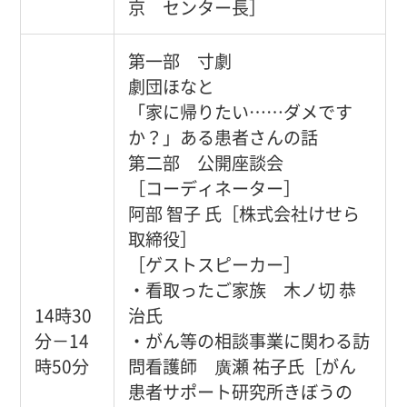
京 センター長］
第一部 寸劇
劇団ほなと
「家に帰りたい……ダメです
か？」ある患者さんの話
第二部 公開座談会
［コーディネーター］
阿部 智子 氏［株式会社けせら
取締役］
［ゲストスピーカー］
・看取ったご家族 木ノ切 恭
14時30
治氏
分－14
・がん等の相談事業に関わる訪
時50分
問看護師 廣瀬 祐子氏［がん
患者サポート研究所きぼうの