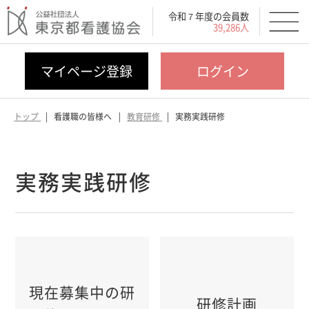
令和７年度の会員数
39,286人
マイページ登録
ログイン
トップ
看護職の皆様へ
教育研修
実務実践研修
実務実践研修
現在募集中の研
研修計画