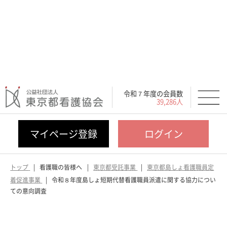
令和７年度の会員数
39,286人
マイページ登録
ログイン
トップ
看護職の皆様へ
東京都受託事業
東京都島しょ看護職員定
着促進事業
令和８年度島しょ短期代替看護職員派遣に関する協力につい
ての意向調査