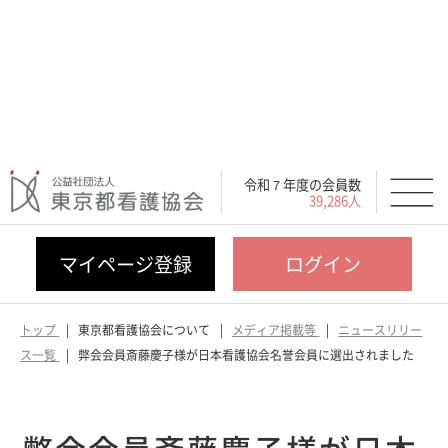
令和７年度の会員数
39,286人
マイページ登録
ログイン
トップ
東京都看護協会について
メディア掲載等
ニュースリリー
ス一覧
弊会会員斎藤慶子様が日本看護協会名誉会員に選出されました