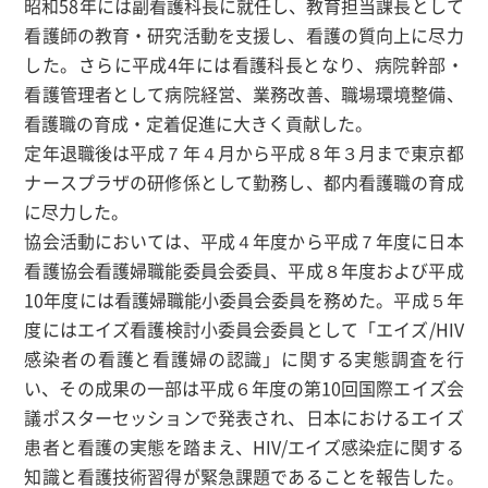
昭和58年には副看護科長に就任し、教育担当課長として
看護師の教育・研究活動を支援し、看護の質向上に尽力
した。さらに平成4年には看護科長となり、病院幹部・
看護管理者として病院経営、業務改善、職場環境整備、
看護職の育成・定着促進に大きく貢献した。
定年退職後は平成７年４月から平成８年３月まで東京都
ナースプラザの研修係として勤務し、都内看護職の育成
に尽力した。
協会活動においては、平成４年度から平成７年度に日本
看護協会看護婦職能委員会委員、平成８年度および平成
10年度には看護婦職能小委員会委員を務めた。平成５年
度にはエイズ看護検討小委員会委員として「エイズ/HIV
感染者の看護と看護婦の認識」に関する実態調査を行
い、その成果の一部は平成６年度の第10回国際エイズ会
議ポスターセッションで発表され、日本におけるエイズ
患者と看護の実態を踏まえ、HIV/エイズ感染症に関する
知識と看護技術習得が緊急課題であることを報告した。