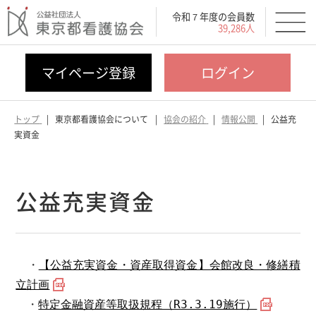
令和７年度の会員数
39,286人
マイページ登録
ログイン
トップ
東京都看護協会について
協会の紹介
情報公開
公益充
実資金
公益充実資金
・
【公益充実資金・資産取得資金】会館改良・修繕積
立計画
・
特定金融資産等取扱規程（R3.3.19施行）