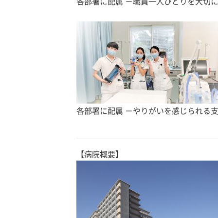
各部署に配属 －職員一人ひとりを大切
各部署に配属 －やりがいを感じられる
【病院概要】