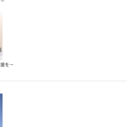
に－
支援を－