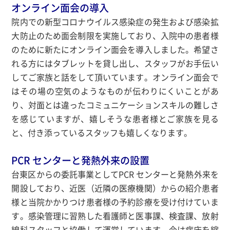
オンライン面会の導入
院内での新型コロナウイルス感染症の発生および感染拡
大防止のため面会制限を実施しており、入院中の患者様
のために新たにオンライン面会を導入しました。希望さ
れる方にはタブレットを貸し出し、スタッフがお手伝い
してご家族と話をして頂いています。オンライン面会で
はその場の空気のようなものが伝わりにくいことがあ
り、対面とは違ったコミュニケーションスキルの難しさ
を感じていますが、嬉しそうな患者様とご家族を見る
と、付き添っているスタッフも嬉しくなります。
PCR センターと発熱外来の設置
台東区からの委託事業としてPCR センターと発熱外来を
開設しており、近医（近隣の医療機関）からの紹介患者
様と当院かかりつけ患者様の予約診療を受け付けていま
す。感染管理に習熟した看護師と医事課、検査課、放射
線科スタッフと協働して運営しています。今は病床を縮