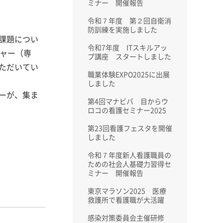
ミナー 開催報告
令和７年度 第２回自衛消
防訓練を実施しました
課題につい
令和7年度 ITスキルアッ
ジャー（専
プ講座 スタートしました
ただいてい
職業体験EXPO2025に出展
しました
ーが、集ま
第4回マナビバ 目からウ
ロコの看護セミナー2025
第23回看護フェスタを開催
しました
令和７年度新人看護職員の
ための社会人基礎力習得セ
ミナー 開催報告
東京マラソン2025 医療
救護所で看護職が大活躍
感染対策委員会主催研修