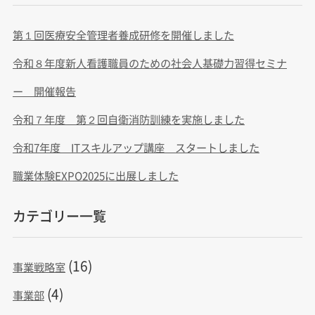
第１回医療安全管理者養成研修を開催しました
令和８年度新人看護職員のための社会人基礎力習得セミナ
ー 開催報告
令和７年度 第２回自衛消防訓練を実施しました
令和7年度 ITスキルアップ講座 スタートしました
職業体験EXPO2025に出展しました
カテゴリー一覧
(16)
事業戦略室
(4)
事業部