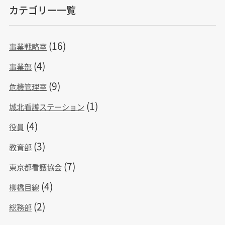
カテゴリー一覧
(16)
事業戦略室
(4)
事業部
(9)
危機管理室
(1)
城北看護ステーション
(4)
役員
(3)
教育部
(7)
東京都看護協会
(4)
柳橋目線
(2)
総務部