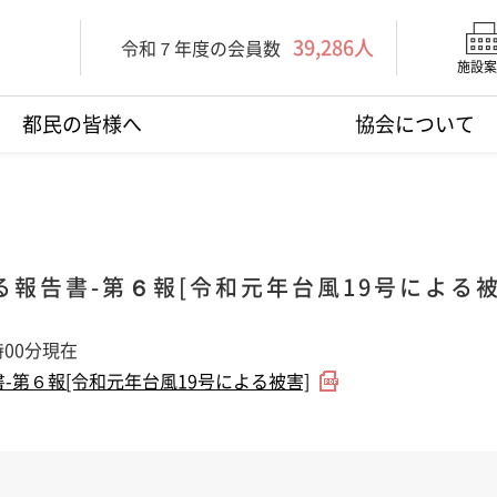
39,286人
令和７年度の会員数
施設案
都民の皆様へ
協会について
報告書-第６報[令和元年台風19号による被
時00分現在
-第６報[令和元年台風19号による被害]