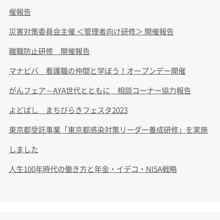
催報告
災害対策委員会主催 ＜管理者向け研修＞ 開催報告
離職防止研修 開催報告
マナビバ 看護職の仲間と学ぼう！オープンデー開催
がんフェア～AYA世代とともに 相談コーナー協力報告
よどばし まちびらきフェスタ2023
東京都受託事業「東京都感染対策リーダー養成研修」を実施
しました
人生100年時代の働き方と年金・イデコ・NISA戦略