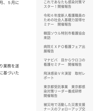
月、５月に
これであなたも感染対策マ
スター！開催報告
令和６年度新人看護職員の
ための社会人基礎力習得セ
ミナー 開催報告
韓国ソウル特別市看護協会
来訪
病院ＥＸＰＯ看護フェア出
展報告
マナビバ 目からウロコの
看護セミナー 開催報告
り業務を遂
に基づいた
飛沫感染ＶＲ演習 取材レ
ポート
東京都受託事業 東京都感
染対策リーダー養成研修
開催報告
被災地で活動した災害支援
ナースのフォローアップ交