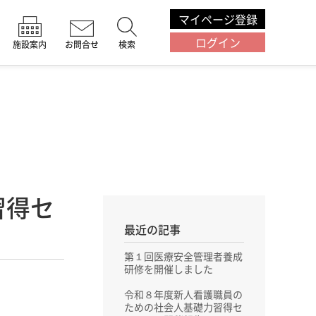
マイページ登録
ログイン
施設案内
お問合せ
検索
習得セ
最近の記事
第１回医療安全管理者養成
研修を開催しました
令和８年度新人看護職員の
ための社会人基礎力習得セ