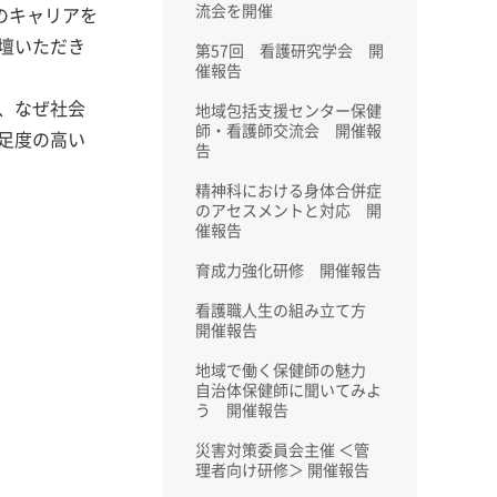
流会を開催
のキャリアを
壇いただき
第57回 看護研究学会 開
催報告
、なぜ社会
地域包括支援センター保健
師・看護師交流会 開催報
足度の高い
告
精神科における身体合併症
のアセスメントと対応 開
催報告
育成力強化研修 開催報告
看護職人生の組み立て方
開催報告
地域で働く保健師の魅力
自治体保健師に聞いてみよ
う 開催報告
災害対策委員会主催 ＜管
理者向け研修＞ 開催報告