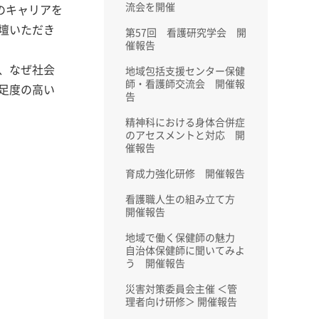
流会を開催
のキャリアを
壇いただき
第57回 看護研究学会 開
催報告
、なぜ社会
地域包括支援センター保健
師・看護師交流会 開催報
足度の高い
告
精神科における身体合併症
のアセスメントと対応 開
催報告
育成力強化研修 開催報告
看護職人生の組み立て方
開催報告
地域で働く保健師の魅力
自治体保健師に聞いてみよ
う 開催報告
災害対策委員会主催 ＜管
理者向け研修＞ 開催報告