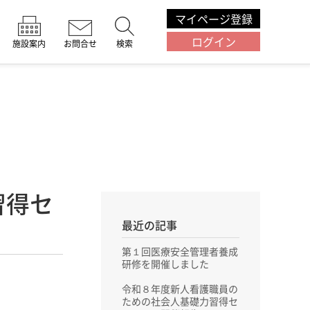
マイページ登録
ログイン
施設案内
お問合せ
検索
習得セ
最近の記事
第１回医療安全管理者養成
研修を開催しました
令和８年度新人看護職員の
ための社会人基礎力習得セ