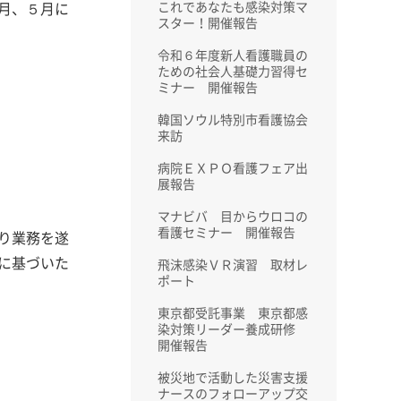
月、５月に
これであなたも感染対策マ
スター！開催報告
令和６年度新人看護職員の
ための社会人基礎力習得セ
ミナー 開催報告
韓国ソウル特別市看護協会
来訪
病院ＥＸＰＯ看護フェア出
展報告
マナビバ 目からウロコの
看護セミナー 開催報告
り業務を遂
に基づいた
飛沫感染ＶＲ演習 取材レ
ポート
東京都受託事業 東京都感
染対策リーダー養成研修
開催報告
被災地で活動した災害支援
ナースのフォローアップ交