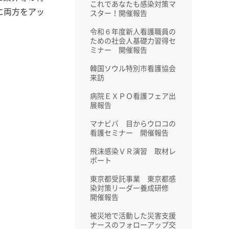
これであなたも感染対策マ
に両方をアッ
スター！開催報告
令和６年度新人看護職員の
ための社会人基礎力習得セ
ミナー 開催報告
韓国ソウル特別市看護協会
来訪
病院ＥＸＰＯ看護フェア出
展報告
マナビバ 目からウロコの
看護セミナー 開催報告
飛沫感染ＶＲ演習 取材レ
ポート
東京都受託事業 東京都感
染対策リーダー養成研修
開催報告
被災地で活動した災害支援
ナースのフォローアップ交