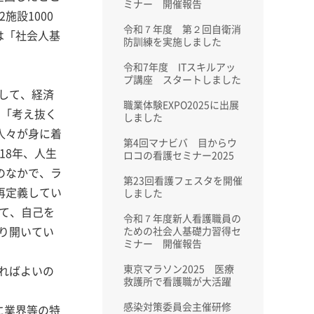
ミナー 開催報告
施設1000
令和７年度 第２回自衛消
は「社会人基
防訓練を実施しました
令和7年度 ITスキルアッ
プ講座 スタートしました
して、経済
職業体験EXPO2025に出展
」「考え抜く
しました
人々が身に着
第4回マナビバ 目からウ
18年、人生
ロコの看護セミナー2025
のなかで、ラ
第23回看護フェスタを開催
再定義してい
しました
って、自己を
令和７年度新人看護職員の
り開いてい
ための社会人基礎力習得セ
ミナー 開催報告
東京マラソン2025 医療
ればよいの
救護所で看護職が大活躍
感染対策委員会主催研修
に業界等の特