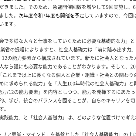
きました。そのため、急遽開催回数を増やして9回実施し、62
ました。
次年度令和7年度も開催を予定
していますので、今回
います。
会で多様な人々と仕事をしていくために必要な基礎的な力」と
済産業省の提唱によりますと、社会人基礎力は「前に踏み出す力
、12の能力要素から構成されています。新たに社会人となった
人なら誰にも必要な能力であることがわかります。そして、20
、「これまで以上に長くなる個人と企業・組織・社会との関わり
めに求められる能力」を「人生100年時代の社会人基礎力」と
能力/12の能力要素」を内容としつつ、能力を発揮するにあた
的、学び、統合のバランスを図ることが、自らのキャリアを切
す。
実践能力」と「社会人基礎力」は、どのような位置づけで考え
ャリア意識・マインド」を基盤とした「社会人基礎能力」の上