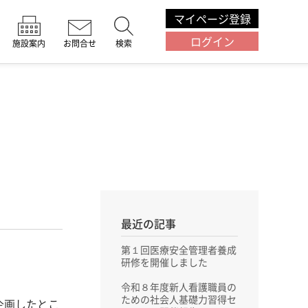
マイページ登録
ログイン
施設案内
お問合せ
検索
」
最近の記事
第１回医療安全管理者養成
研修を開催しました
令和８年度新人看護職員の
ための社会人基礎力習得セ
企画したとこ