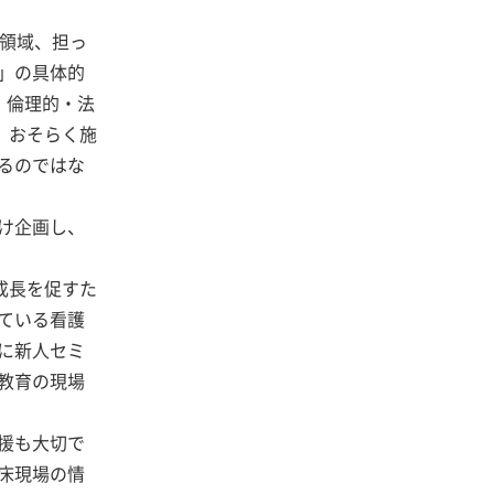
や領域、担っ
」の具体的
・倫理的・法
。おそらく施
るのではな
け企画し、
成長を促すた
ている看護
に新人セミ
教育の現場
援も大切で
床現場の情