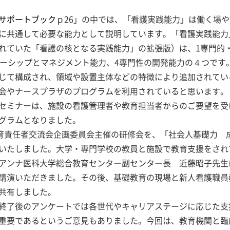
サポートブック
ｐ26」の中では、「看護実践能力」は働く場
に共通して必要な能力として説明しています。「看護実践能力
れていた「看護の核となる実践能力」の拡張版）は、1専門的
ダーシップとマネジメント能力、4専門性の開発能力の４つです
じて構成され、領域や設置主体などの特徴により追加されてい
会やナースプラザのプログラムを利用されていると思います。
セミナーは、施設の看護管理者や教育担当者からのご要望を受
グラムとなりました。
育責任者交流会企画委員会主催の研修会を、「社会人基礎力 
いたしました。大学・専門学校の教員と施設で教育支援をされ
アンナ医科大学総合教育センター副センター長 近藤昭子先生
講演いただきました。その後、基礎教育の現場と新人看護職員
共有しました。
終了後のアンケートでは各世代やキャリアステージに応じた支
重要であるというご意見もありました。今回は、教育機関と臨