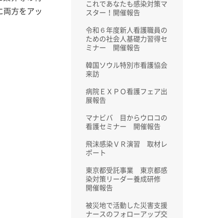
これであなたも感染対策マ
に両方をアッ
スター！開催報告
令和６年度新人看護職員の
ための社会人基礎力習得セ
ミナー 開催報告
韓国ソウル特別市看護協会
来訪
病院ＥＸＰＯ看護フェア出
展報告
マナビバ 目からウロコの
看護セミナー 開催報告
飛沫感染ＶＲ演習 取材レ
ポート
東京都受託事業 東京都感
染対策リーダー養成研修
開催報告
被災地で活動した災害支援
ナースのフォローアップ交