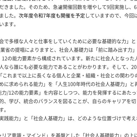
きました。そのため、急遽開催回数を増やして9回実施し、62
ました。
次年度令和7年度も開催を予定
していますので、今回
います。
会で多様な人々と仕事をしていくために必要な基礎的な力」と
済産業省の提唱によりますと、社会人基礎力は「前に踏み出す力
、12の能力要素から構成されています。新たに社会人となった
人なら誰にも必要な能力であることがわかります。そして、20
、「これまで以上に長くなる個人と企業・組織・社会との関わり
めに求められる能力」を「人生100年時代の社会人基礎力」と
能力/12の能力要素」を内容としつつ、能力を発揮するにあた
的、学び、統合のバランスを図ることが、自らのキャリアを切
す。
実践能力」と「社会人基礎力」は、どのような位置づけで考え
ャリア意識・マインド」を基盤とした「社会人基礎能力」の上