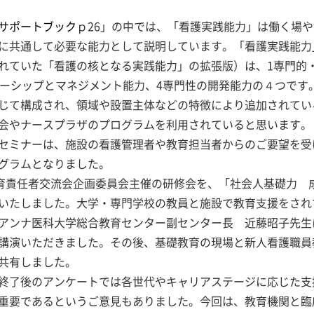
サポートブック
ｐ26」の中では、「看護実践能力」は働く場
に共通して必要な能力として説明しています。「看護実践能力
れていた「看護の核となる実践能力」の拡張版）は、1専門的
ダーシップとマネジメント能力、4専門性の開発能力の４つです
じて構成され、領域や設置主体などの特徴により追加されてい
会やナースプラザのプログラムを利用されていると思います。
セミナーは、施設の看護管理者や教育担当者からのご要望を受
グラムとなりました。
育責任者交流会企画委員会主催の研修会を、「社会人基礎力 
いたしました。大学・専門学校の教員と施設で教育支援をされ
アンナ医科大学総合教育センター副センター長 近藤昭子先生
講演いただきました。その後、基礎教育の現場と新人看護職員
共有しました。
終了後のアンケートでは各世代やキャリアステージに応じた支
重要であるというご意見もありました。今回は、教育機関と臨