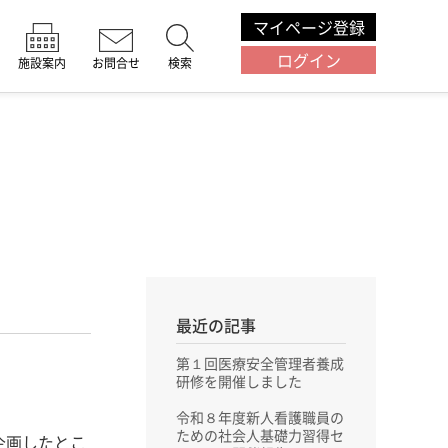
マイページ登録
ログイン
施設案内
お問合せ
検索
」
最近の記事
第１回医療安全管理者養成
研修を開催しました
令和８年度新人看護職員の
ための社会人基礎力習得セ
企画したとこ