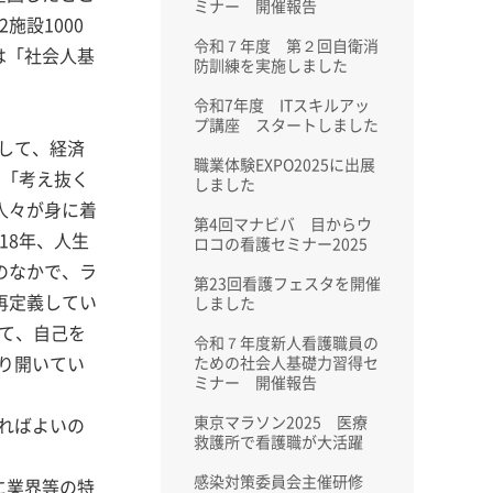
ミナー 開催報告
施設1000
令和７年度 第２回自衛消
は「社会人基
防訓練を実施しました
令和7年度 ITスキルアッ
プ講座 スタートしました
して、経済
職業体験EXPO2025に出展
」「考え抜く
しました
人々が身に着
第4回マナビバ 目からウ
18年、人生
ロコの看護セミナー2025
のなかで、ラ
第23回看護フェスタを開催
再定義してい
しました
って、自己を
令和７年度新人看護職員の
り開いてい
ための社会人基礎力習得セ
ミナー 開催報告
東京マラソン2025 医療
ればよいの
救護所で看護職が大活躍
感染対策委員会主催研修
に業界等の特