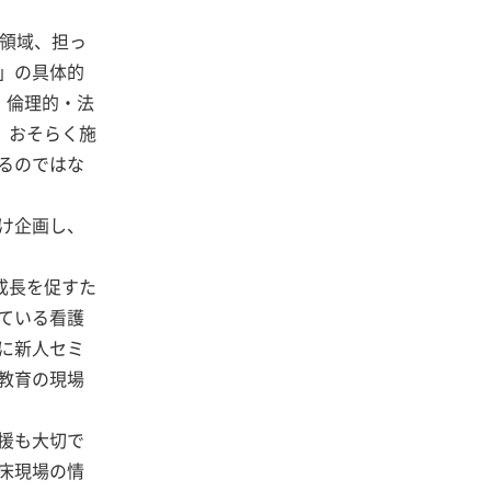
や領域、担っ
」の具体的
・倫理的・法
。おそらく施
るのではな
け企画し、
成長を促すた
ている看護
に新人セミ
教育の現場
援も大切で
床現場の情