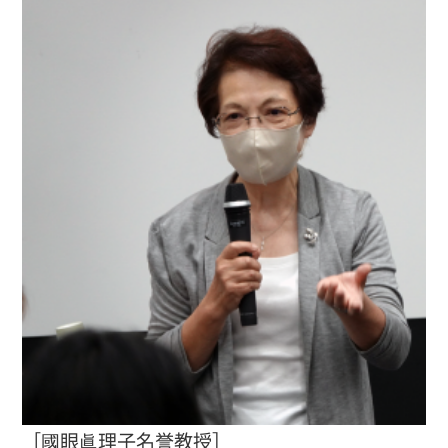
［國眼眞理子名誉教授］