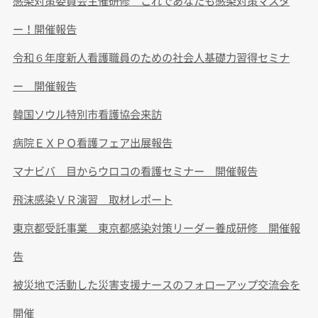
感染対策委員会主催研修 これであなたも感染対策マスタ
ー！開催報告
令和６年度新人看護職員のための社会人基礎力習得セミナ
ー 開催報告
韓国ソウル特別市看護協会来訪
病院ＥＸＰＯ看護フェア出展報告
マナビバ 目からウロコの看護セミナー 開催報告
飛沫感染ＶＲ演習 取材レポート
東京都受託事業 東京都感染対策リーダー養成研修 開催報
告
被災地で活動した災害支援ナースのフォローアップ交流会を
開催